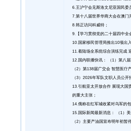
6.王沪宁会见斯洛文尼亚国民委
7.第十八届世界华商大会在澳门
8.韩正访问科威特；
9.【学习贯彻党的二十届四中
10.国家移民管理局推出10项出
11.着陆场全系统综合演练完成
12.国内联播快讯： （1）第
（2）第138届广交会 智慧医疗
（3）2026年军队文职人员公
13.引航亚太开放合作 展现大
的重大主张；
14.俄称在红军城收紧对乌军的
15.国际新闻最新消息： （1）
（2）主要产油国宣布明年初暂停增产。